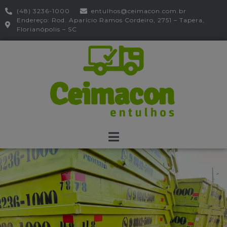
modal-check
(48) 3236-1000
entulhos@ceimacon.com.br
Endereço: Rod. Aparício Ramos Cordeiro, 2751 – Tapera,
Florianópolis – SC