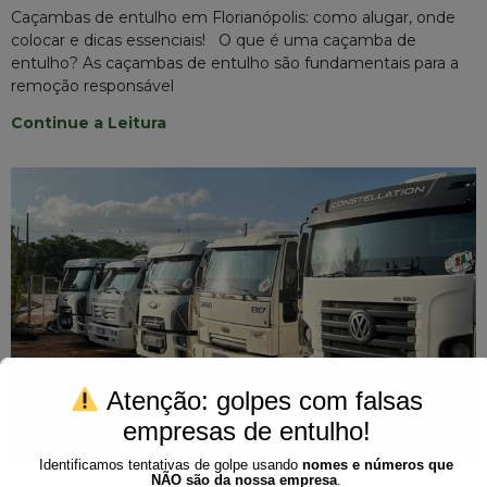
Caçambas de entulho em Florianópolis: como alugar, onde
colocar e dicas essenciais! O que é uma caçamba de
entulho? As caçambas de entulho são fundamentais para a
remoção responsável
Continue a Leitura
Atenção: golpes com falsas
empresas de entulho!
Identificamos tentativas de golpe usando
nomes e números que
NÃO são da nossa empresa
.